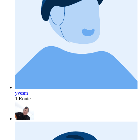
yvesm
1 Route