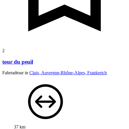
2
tour du peuil
Fahrradtour in
Claix, Auvergne-Rhône-Alpes, Frankreich
37 km