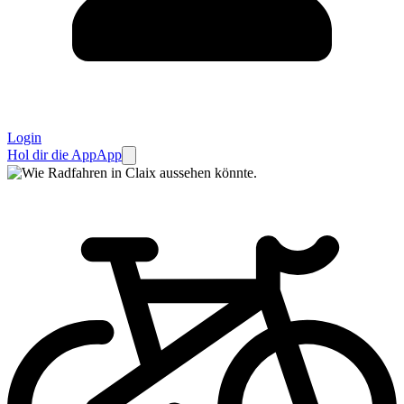
Login
Hol dir die App
App