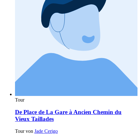
Tour
De Place de La Gare à Ancien Chemin du
Vieux Taillades
Tour von
Jade Cerigo