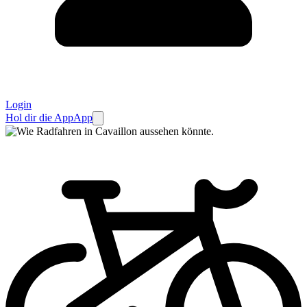
Login
Hol dir die App
App