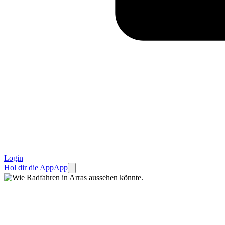
Login
Hol dir die App
App