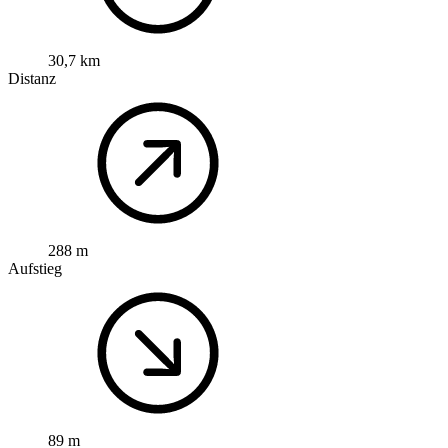
30,7 km
Distanz
288 m
Aufstieg
89 m