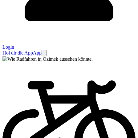
Login
Hol dir die App
App