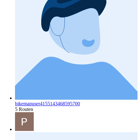
bikemapuser4155143468595700
5 Routen