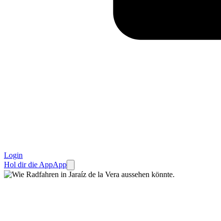
Login
Hol dir die App
App