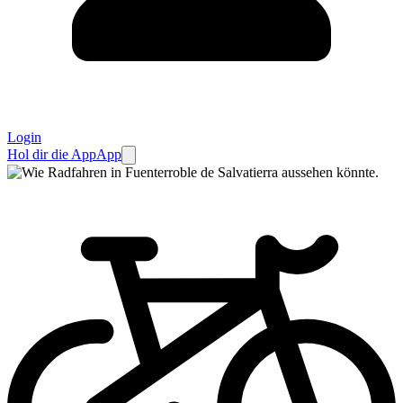
Login
Hol dir die App
App