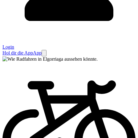
Login
Hol dir die App
App