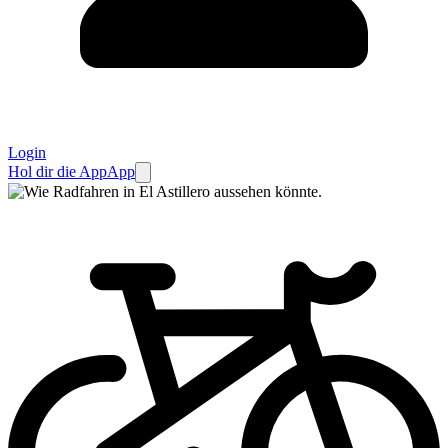
Login
Hol dir die App
App