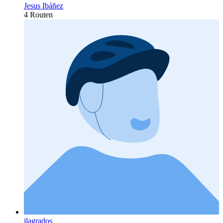
Jesus Ibáñez
4 Routen
jlagrados