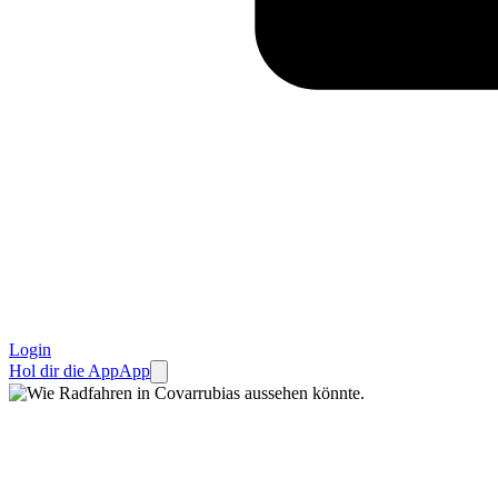
Login
Hol dir die App
App