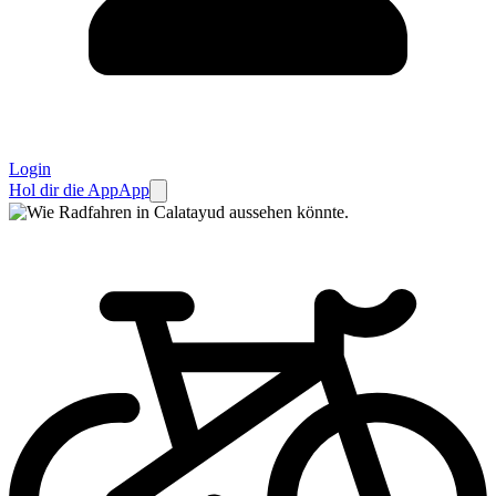
Login
Hol dir die App
App