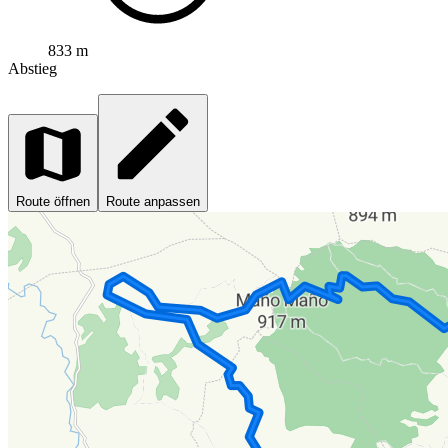
833 m
Abstieg
Route öffnen
Route anpassen