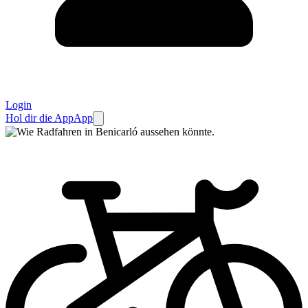
Login
Hol dir die App
App