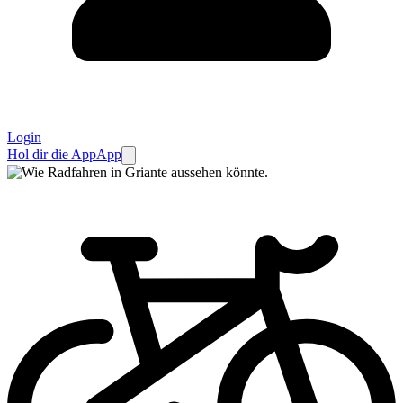
Login
Hol dir die App
App