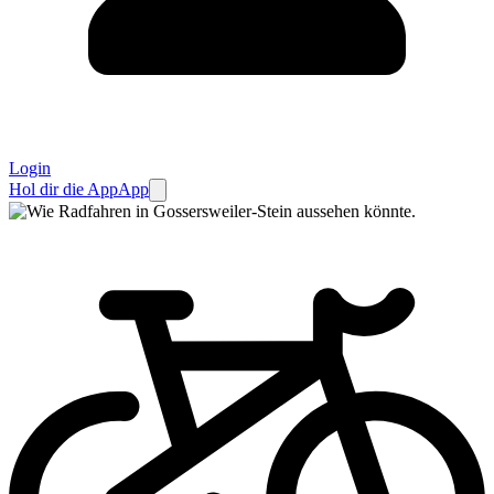
Login
Hol dir die App
App