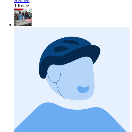
Heribert
1 Route