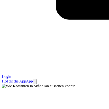
Login
Hol dir die App
App