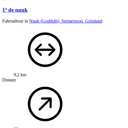
1ª de nuuk
Fahrradtour in
Nuuk (Godthåb), Sermersooq, Grönland
9,2 km
Distanz