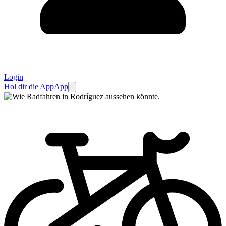
Login
Hol dir die App
App