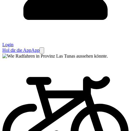
Login
Hol dir die App
App