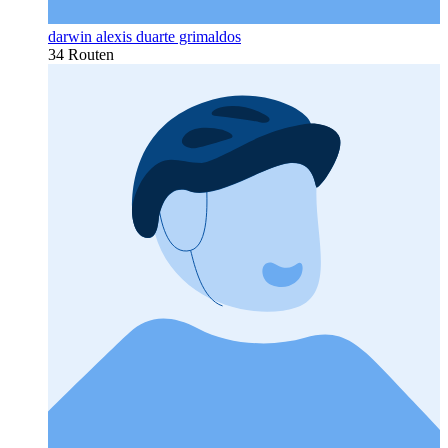
darwin alexis duarte grimaldos
34 Routen