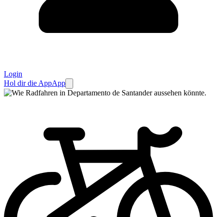
Login
Hol dir die App
App