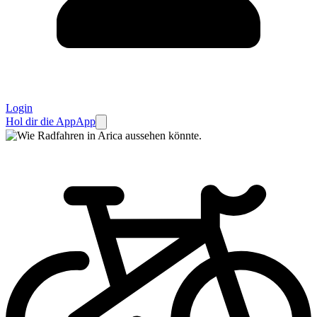
Login
Hol dir die App
App