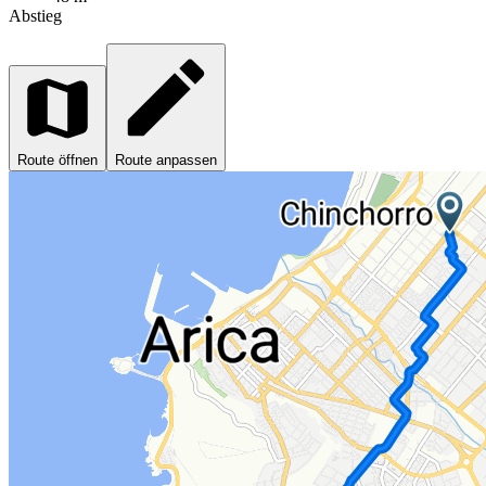
Abstieg
Route öffnen
Route anpassen