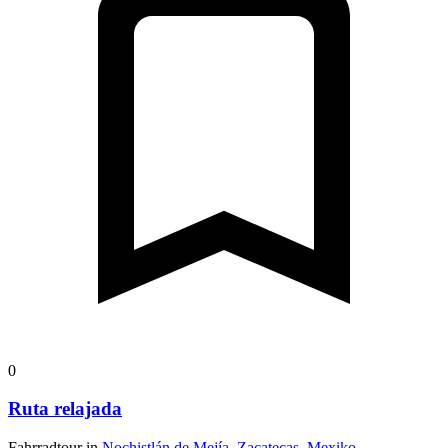
0
Ruta relajada
Fahrradtour in
Nochistlán de Mejía, Zacatecas, Mexiko