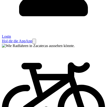
Login
Hol dir die App
App