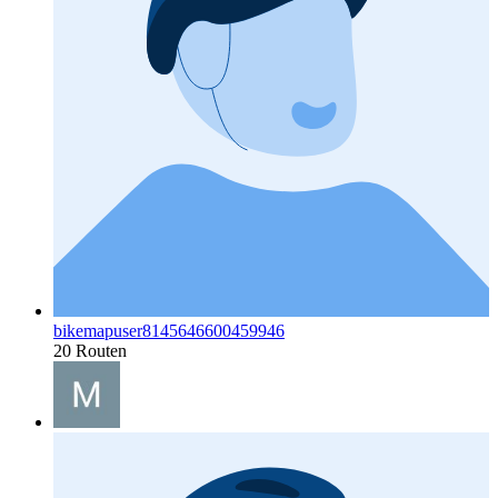
bikemapuser8145646600459946
20 Routen