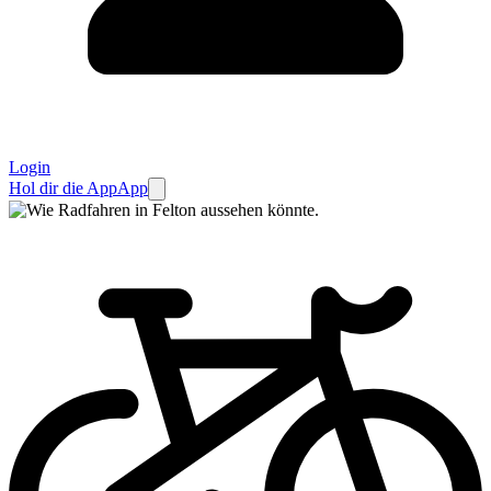
Login
Hol dir die App
App