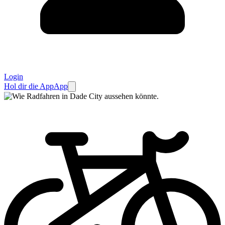
Login
Hol dir die App
App