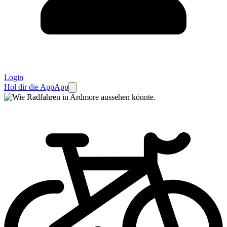
Login
Hol dir die App
App