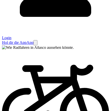
Login
Hol dir die App
App