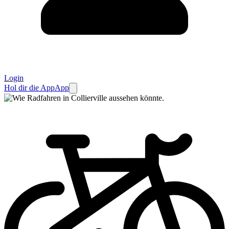
Login
Hol dir die App
App