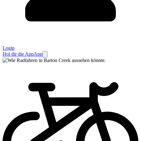
Login
Hol dir die App
App