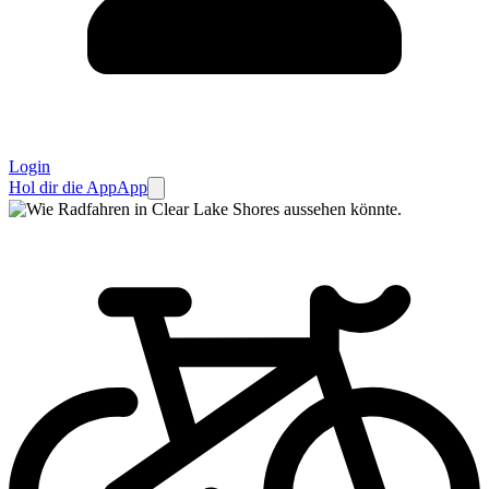
Login
Hol dir die App
App