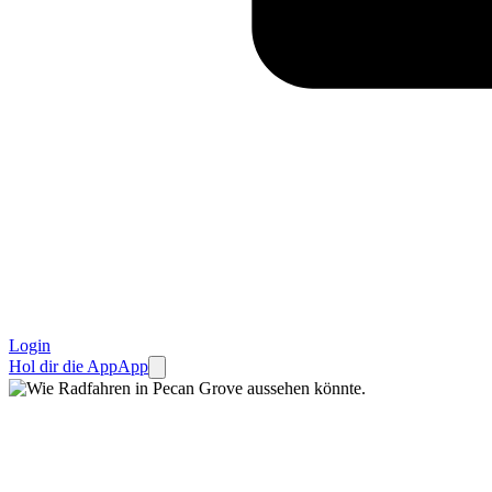
Login
Hol dir die App
App