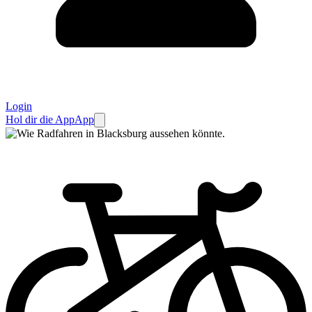
Login
Hol dir die App
App