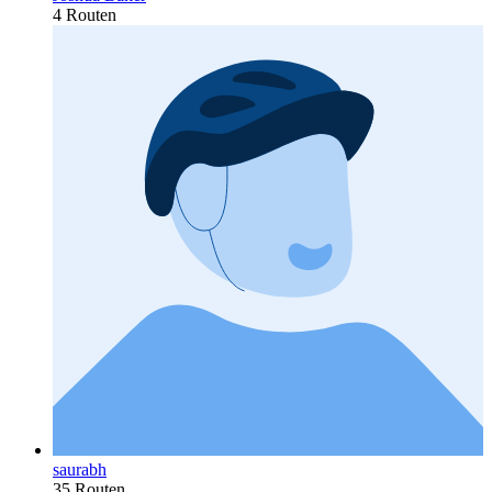
4 Routen
saurabh
35 Routen