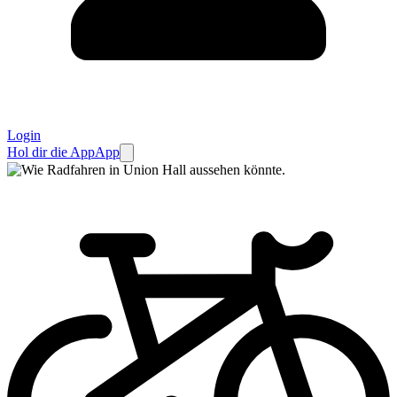
Login
Hol dir die App
App