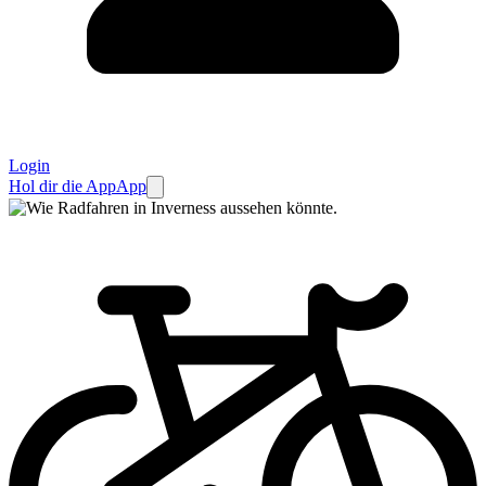
Login
Hol dir die App
App