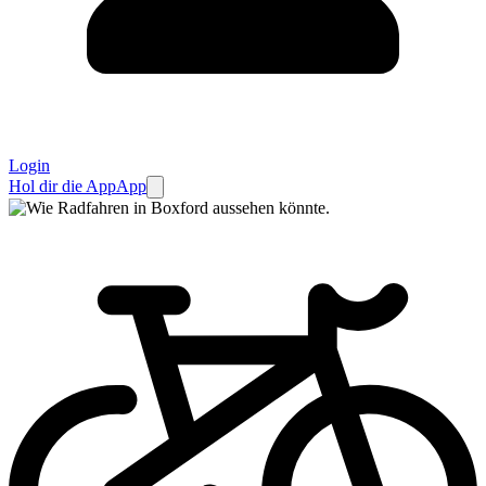
Login
Hol dir die App
App