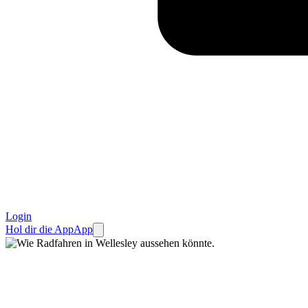
Login
Hol dir die App
App