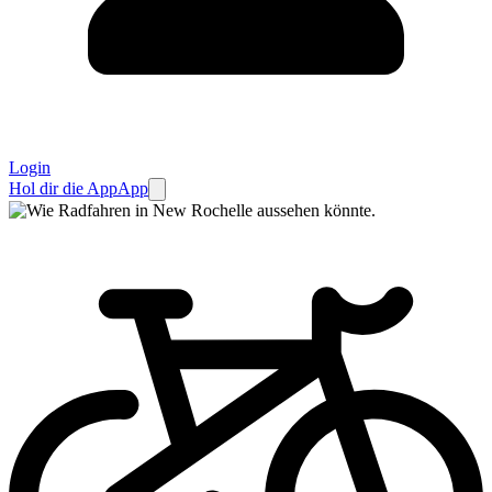
Login
Hol dir die App
App