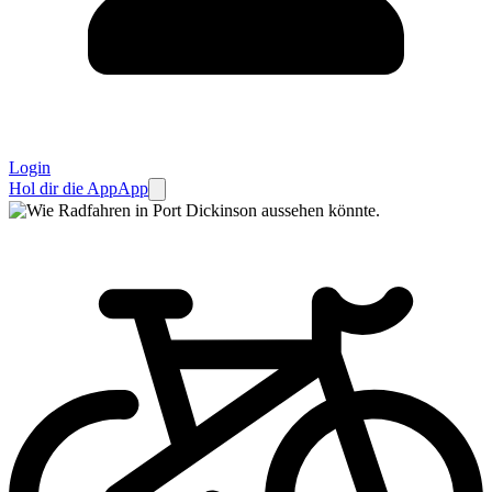
Login
Hol dir die App
App