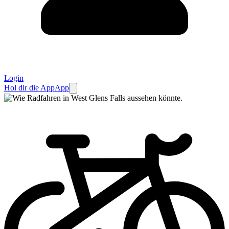
Login
Hol dir die App
App