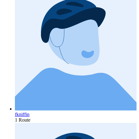
fkniffin
1 Route