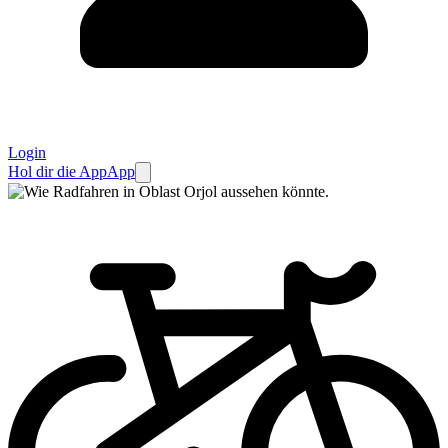
Login
Hol dir die App
App