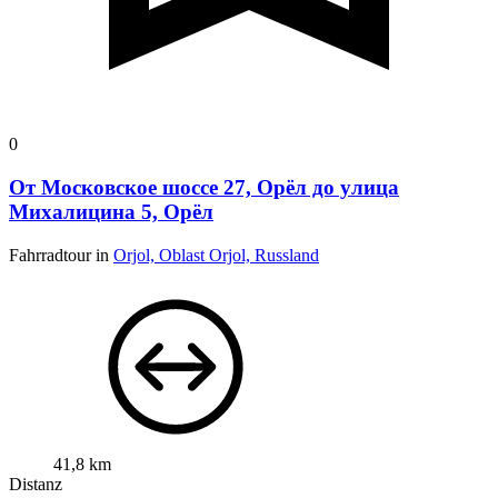
0
От Московское шоссе 27, Орёл до улица
Михалицина 5, Орёл
Fahrradtour in
Orjol, Oblast Orjol, Russland
41,8 km
Distanz