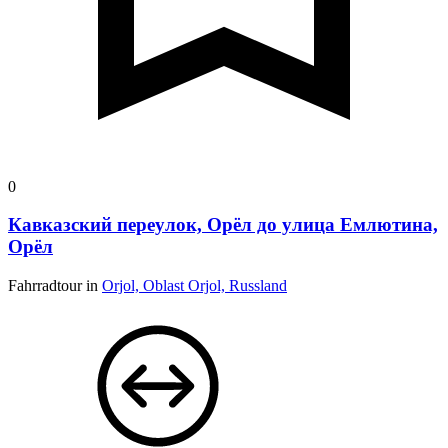
0
Кавказский переулок, Орёл до улица Емлютина,
Орёл
Fahrradtour in
Orjol, Oblast Orjol, Russland