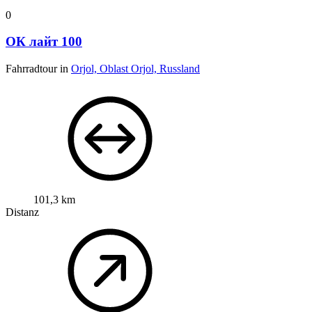
0
ОК лайт 100
Fahrradtour in
Orjol, Oblast Orjol, Russland
101,3 km
Distanz