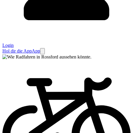
Login
Hol dir die App
App