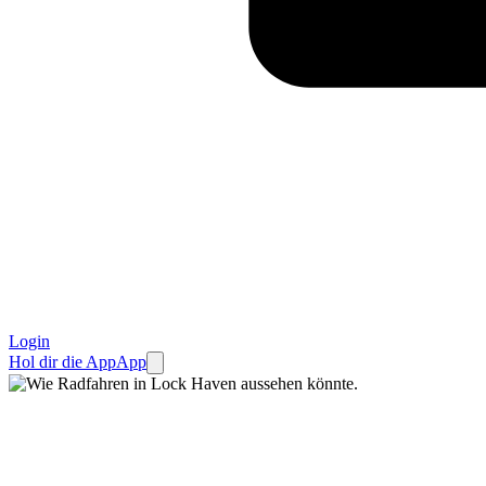
Login
Hol dir die App
App