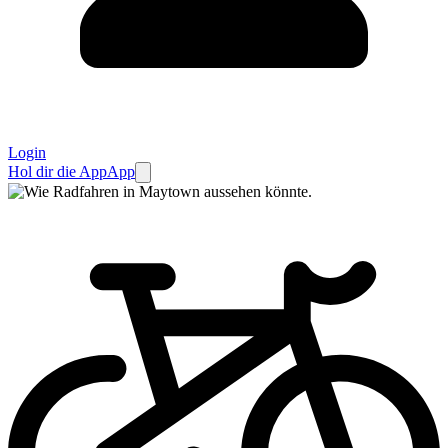
Login
Hol dir die App
App