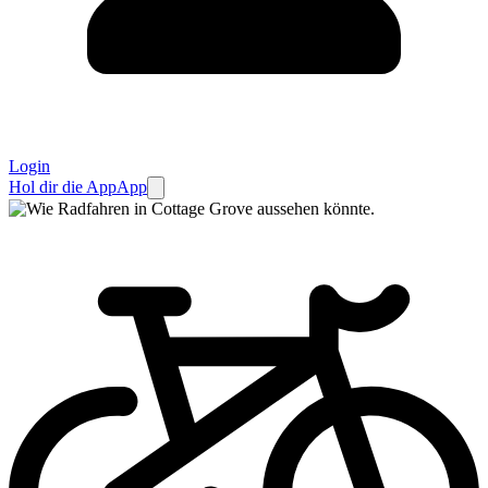
Login
Hol dir die App
App