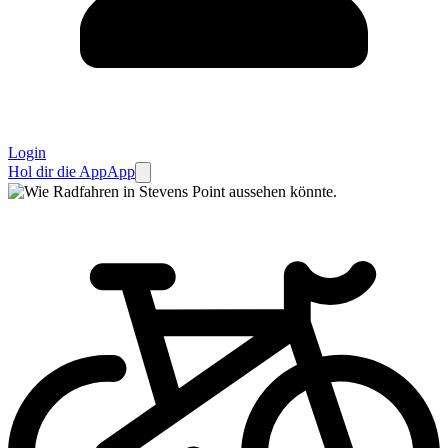
Login
Hol dir die App
App