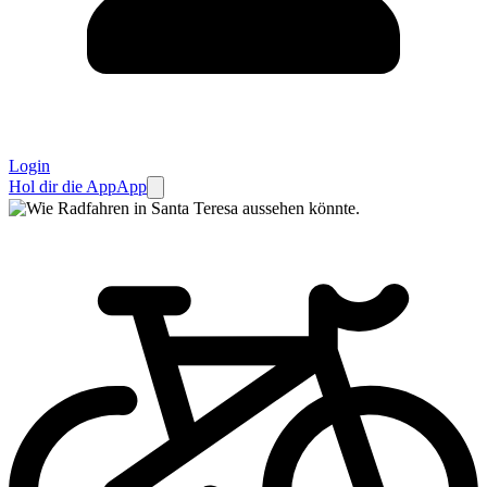
Login
Hol dir die App
App