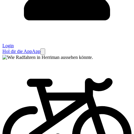
Login
Hol dir die App
App