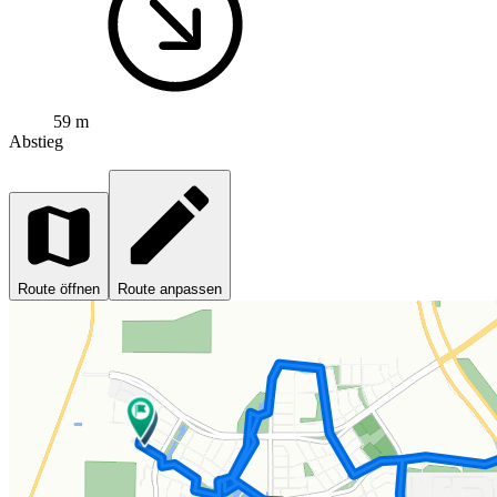
59 m
Abstieg
Route öffnen
Route anpassen