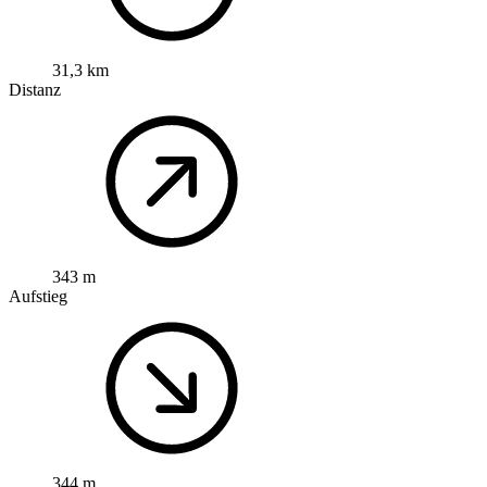
31,3 km
Distanz
343 m
Aufstieg
344 m