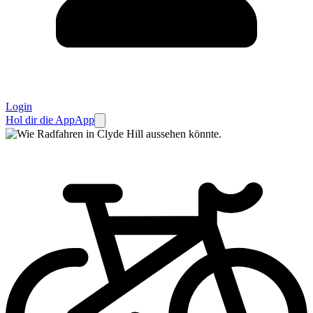
Login
Hol dir die App
App