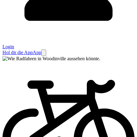
Login
Hol dir die App
App