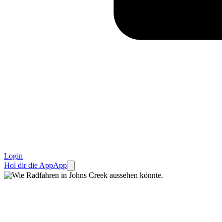
Login
Hol dir die App
App