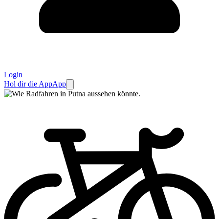
Login
Hol dir die App
App