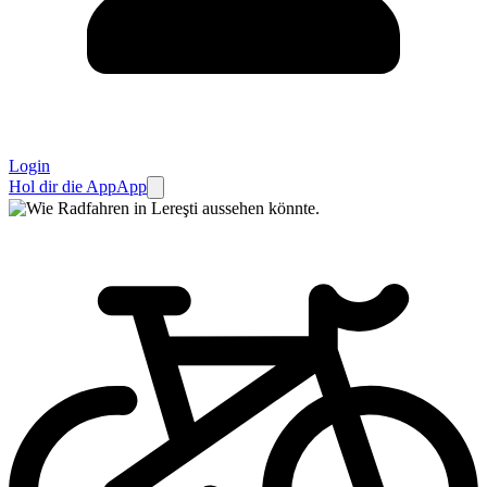
Login
Hol dir die App
App