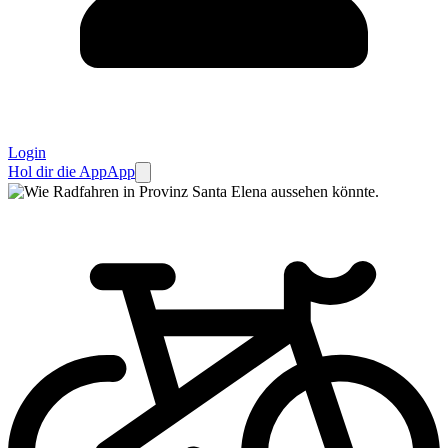
Login
Hol dir die App
App